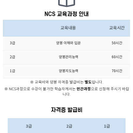
NCS 교육과정 안내
교육내용
교육시간
3급
양봉 이해와 입문
50시간
2급
양봉관리능력
60시간
1급
양봉지도능력
70시간
별도
※ 교육비와 양봉 자격증 발급비는
입니다.
민간과정
※ NCS과정으로 수강이 불가한 학습자께서는
으로 신청해 주시기 바랍
니다.
자격증 발급비
3급
2급
1급