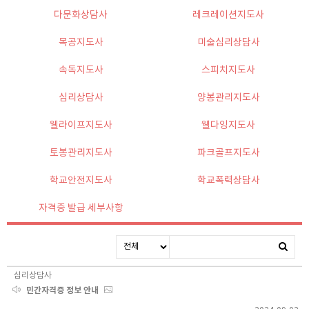
다문화상담사
레크레이션지도사
목공지도사
미술심리상담사
속독지도사
스피치지도사
심리상담사
양봉관리지도사
웰라이프지도사
웰다잉지도사
토봉관리지도사
파크골프지도사
학교안전지도사
학교폭력상담사
자격증 발급 세부사항
심리상담사
민간자격증 정보 안내