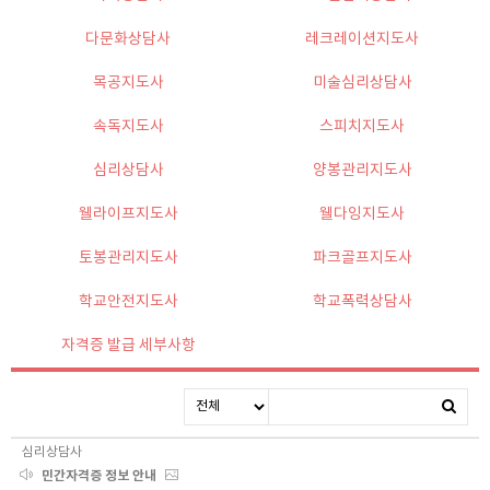
다문화상담사
레크레이션지도사
목공지도사
미술심리상담사
속독지도사
스피치지도사
심리상담사
양봉관리지도사
웰라이프지도사
웰다잉지도사
토봉관리지도사
파크골프지도사
학교안전지도사
학교폭력상담사
자격증 발급 세부사항
심리상담사
민간자격증 정보 안내