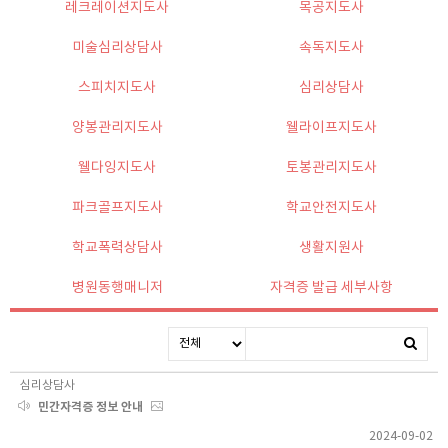
레크레이션지도사
목공지도사
미술심리상담사
속독지도사
스피치지도사
심리상담사
양봉관리지도사
웰라이프지도사
웰다잉지도사
토봉관리지도사
파크골프지도사
학교안전지도사
학교폭력상담사
생활지원사
병원동행매니저
자격증 발급 세부사항
심리상담사
민간자격증 정보 안내
2024-09-02